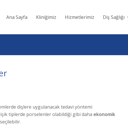
Ana Sayfa
Kliniğimiz
Hizmetlerimiz
Diş Sağlığı
er
lemlerde dişlere uygulanacak tedavi yöntemi
ik tiplerde porselenler olabildiği gibi daha
ekonomik
seçilebilir.