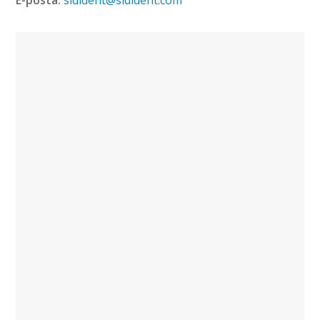
E-posta:
sidident@sidident.com