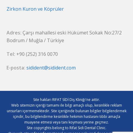
Zirkon Kuron ve Köprüler
Adres:
Çarşı mahallesi eski Hükümet Sokak No:27/2
Bodrum / Muğla / Türkiye
Tel:
+90 (252) 316 0070
E-posta:
sidident@sidident.com
Site hakları RIFAT SİDİ Diş Kliniği'ne aittir.
Web sitemizin içeriği tamamı ile bilgi amaçlı olup, kesinlikle reklam
unsurları içermemektedir. Site içeriğinde bulunan bilgiler bilgilendirmek
içindir, bu bilgilendirme kesinlikle hekimin hastasını tıbbi amaçla
muayene etmesi veya tanı koyması yerine geçmez.
Site copyrights belong to Rifat Sidi Dental Clinic.