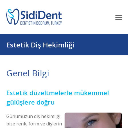
Mo
M
öf
Estetik Diş Hekimliği
Genel Bilgi
Estetik düzeltmelerle mükemmel
gülüşlere doğru
Günümüzün diş hekimliği
bize renk, form ve dişlerin