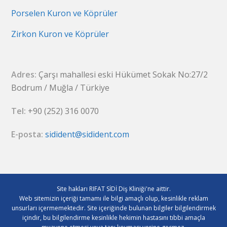
Porselen Kuron ve Köprüler
Zirkon Kuron ve Köprüler
Adres:
Çarşı mahallesi eski Hükümet Sokak No:27/2
Bodrum / Muğla / Türkiye
Tel:
+90 (252) 316 0070
E-posta:
sidident@sidident.com
Site hakları RIFAT SİDİ Diş Kliniği'ne aittir.
Web sitemizin içeriği tamamı ile bilgi amaçlı olup, kesinlikle reklam
unsurları içermemektedir. Site içeriğinde bulunan bilgiler bilgilendirmek
içindir, bu bilgilendirme kesinlikle hekimin hastasını tıbbi amaçla