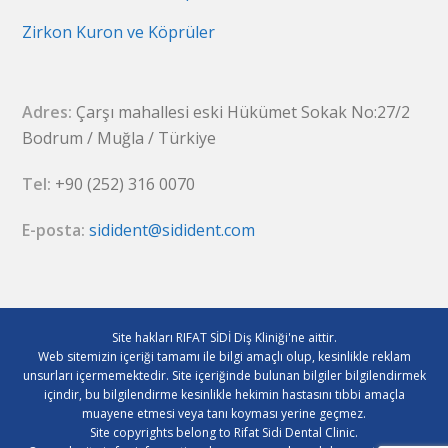
Zirkon Kuron ve Köprüler
Adres:
Çarşı mahallesi eski Hükümet Sokak No:27/2
Bodrum / Muğla / Türkiye
Tel:
+90 (252) 316 0070
E-posta:
sidident@sidident.com
Site hakları RIFAT SİDİ Diş Kliniği'ne aittir.
Web sitemizin içeriği tamamı ile bilgi amaçlı olup, kesinlikle reklam
unsurları içermemektedir. Site içeriğinde bulunan bilgiler bilgilendirmek
içindir, bu bilgilendirme kesinlikle hekimin hastasını tıbbi amaçla
muayene etmesi veya tanı koyması yerine geçmez.
Site copyrights belong to Rifat Sidi Dental Clinic.