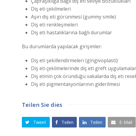
Çapraşıklığa bağlı diş eti seviye bozuklukları
Diş eti çekilmeleri
Aşırı diş eti görünmesi (gummy smile)
Diş eti renkleşmeleri
Diş eti hastalıklarına bağlı durumlar
Bu durumlarda yapılacak girişimler:
Diş eti şekillendirmeleri (gingivoplasti)
Diş eti çekilmelerinde diş eti greft uygulamalar
Diş etinin çok öründüğü vakalarda diş eti rese
Diş eti pigmentasyonlarının giderilmesi
Teilen Sie dies
Tweet
Teilen
Teilen
E-Mail