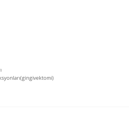
ı
ksyonları(gingivektomi)