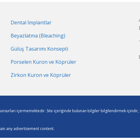
Dental İmplantlar
Beyazlatma (Bleaching)
Gülüş Tasarımı Konsepti
Porselen Kuron ve Köprüler
Zirkon Kuron ve Köprüler
m unsurları içermemektedir. Site içeriğinde bulunan bilgiler bilgilendirmek içindi
tain any advertisement content.