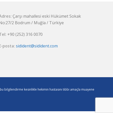
Adres:
Çarşı mahallesi eski Hükümet Sokak
No:27/2 Bodrum / Muğla / Türkiye
Tel:
+90 (252) 316 0070
E-posta:
sidident@sidident.com
r, bu bilgilendirme kesinlikle hekimin hastasını tıbbi amaçla muayene