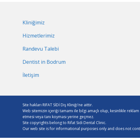
Kliniğimiz
Hizmetlerimiz
Randevu Talebi
Dentist in Bodrum
İletişim
Site hakları RIFAT SİDİ Diş Kliniği'ne aittir.
Web sitemizin içeriği tamamı ile bilgi amaçlı olup, kesinlikle rekla
etmesi veya tanı koyması yerine geçmez.
Site copyrights belong to Rifat Sidi Dental Clinic.
Our web site is for informational purposes only and does not con