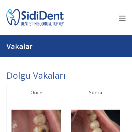
Mo
M
öf
Vakalar
Dolgu Vakaları
Önce
Sonra