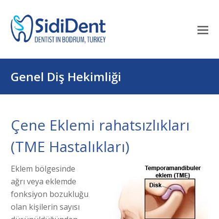
Mo
M
öf
Genel Diş Hekimliği
Çene Eklemi rahatsızlıkları
(TME Hastalıkları)
Eklem bölgesinde
ağrı veya eklemde
fonksiyon bozukluğu
olan kişilerin sayısı