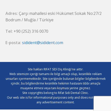
Adres:
Çarşı mahallesi eski Hükümet Sokak No:27/2
Bodrum / Muğla / Türkiye
Tel:
+90 (252) 316 0070
E-posta:
sidident@sidident.com
Site hakları RIFAT SİDİ Diş Kliniği'ne aittir.
Web sitemizin içeriği tamamı ile bilgi amaçlı olup, kesinlikle reklam
unsurları içermemektedir. Site içeriğinde bulunan bilgiler bilgilendirmek
içindir, bu bilgilendirme kesinlikle hekimin hastasını tıbbi amaçla
muayene etmesi veya tanı koyması yerine geçmez.
Site copyrights belong to Rifat Sidi Dental Clinic.
Our web site is for informational purposes only and does not contain
any advertisement content.