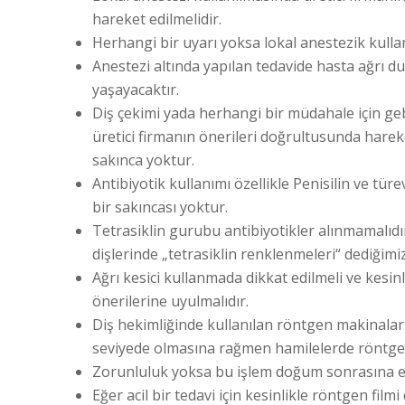
hareket edilmelidir.
Herhangi bir uyarı yoksa lokal anestezik kull
Anestezi altında yapılan tedavide hasta ağrı 
yaşayacaktır.
Diş çekimi yada herhangi bir müdahale için geb
üretici firmanın önerileri doğrultusunda harek
sakınca yoktur.
Antibiyotik kullanımı özellikle Penisilin ve türe
bir sakıncası yoktur.
Tetrasiklin gurubu antibiyotikler alınmamalıdır
dişlerinde „tetrasiklin renklenmeleri“ dediğim
Ağrı kesici kullanmada dikkat edilmeli ve kesinl
önerilerine uyulmalıdır.
Diş hekimliğinde kullanılan röntgen makinala
seviyede olmasına rağmen hamilelerde röntgen
Zorunluluk yoksa bu işlem doğum sonrasına er
Eğer acil bir tedavi için kesinlikle röntgen film