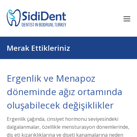
Mo
M
öf
Merak Ettikleriniz
Ergenlik ve Menapoz
döneminde ağız ortamında
oluşabilecek değişiklikler
Ergenlik çağında, cinsiyet hormonu seviyesindeki
dalgalanmalar, özellikle mensturasyon dönemlerinde,
diş eti kızarıklıklarına ve dişeti kanamalarına neden