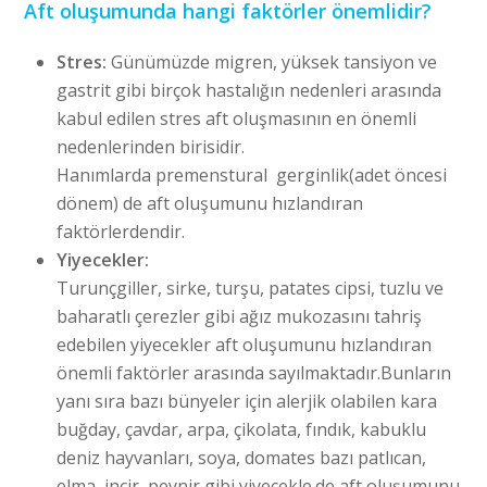
Aft oluşumunda hangi faktörler önemlidir?
Stres:
Günümüzde migren, yüksek tansiyon ve
gastrit gibi birçok hastalığın nedenleri arasında
kabul edilen stres aft oluşmasının en önemli
nedenlerinden birisidir.
Hanımlarda premenstural gerginlik(adet öncesi
dönem) de aft oluşumunu hızlandıran
faktörlerdendir.
Yiyecekler:
Turunçgiller, sirke, turşu, patates cipsi, tuzlu ve
baharatlı çerezler gibi ağız mukozasını tahriş
edebilen yiyecekler aft oluşumunu hızlandıran
önemli faktörler arasında sayılmaktadır.Bunların
yanı sıra bazı bünyeler için alerjik olabilen kara
buğday, çavdar, arpa, çikolata, fındık, kabuklu
deniz hayvanları, soya, domates bazı patlıcan,
elma, incir, peynir gibi yiyecekle.de aft oluşumunu