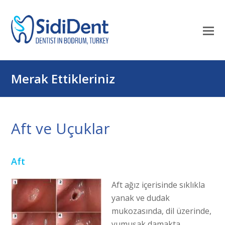
Mo
M
öf
Merak Ettikleriniz
Aft ve Uçuklar
Aft
Aft ağız içerisinde sıklıkla
yanak ve dudak
mukozasında, dil üzerinde,
yumuşak damakta,