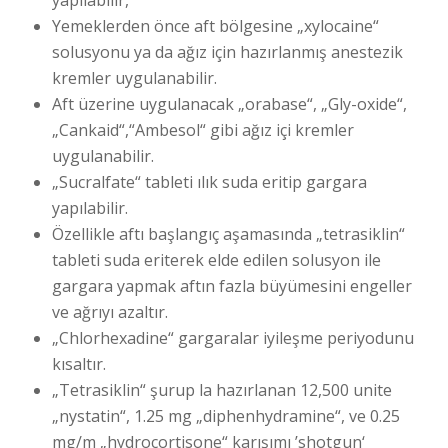
yapılabilir,
Yemeklerden önce aft bölgesine „xylocaine“
solusyonu ya da ağız için hazırlanmış anestezik
kremler uygulanabilir.
Aft üzerine uygulanacak „orabase“, „Gly-oxide“,
„Cankaid“,“Ambesol“ gibi ağız içi kremler
uygulanabilir.
„Sucralfate“ tableti ılık suda eritip gargara
yapılabilir.
Özellikle aftı başlangıç aşamasında „tetrasiklin“
tableti suda eriterek elde edilen solusyon ile
gargara yapmak aftın fazla büyümesini engeller
ve ağrıyı azaltır.
„Chlorhexadine“ gargaralar iyileşme periyodunu
kısaltır.
„Tetrasiklin“ şurup la hazırlanan 12,500 unite
„nystatin“, 1.25 mg „diphenhydramine“, ve 0.25
mg/m „hydrocortisone“ karışımı ’shotgun‘