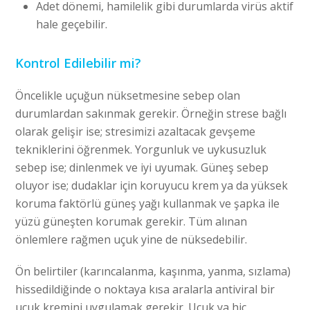
Adet dönemi, hamilelik gibi durumlarda virüs aktif
hale geçebilir.
Kontrol Edilebilir mi?
Öncelikle uçuğun nüksetmesine sebep olan
durumlardan sakınmak gerekir. Örneğin strese bağlı
olarak gelişir ise; stresimizi azaltacak gevşeme
tekniklerini öğrenmek. Yorgunluk ve uykusuzluk
sebep ise; dinlenmek ve iyi uyumak. Güneş sebep
oluyor ise; dudaklar için koruyucu krem ya da yüksek
koruma faktörlü güneş yağı kullanmak ve şapka ile
yüzü güneşten korumak gerekir. Tüm alınan
önlemlere rağmen uçuk yine de nüksedebilir.
Ön belirtiler (karıncalanma, kaşınma, yanma, sızlama)
hissedildiğinde o noktaya kısa aralarla antiviral bir
uçuk kremini uygulamak gerekir. Uçuk ya hiç