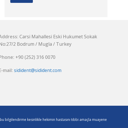
Address:
Carsi Mahallesi Eski Hukumet Sokak
No:27/2 Bodrum / Mugla / Turkey
Phone:
+90 (252) 316 0070
E-mail:
sidident@sidident.com
r, bu bilgilendirme kesinlikle hekimin hastasını tıbbi amaçla muayene