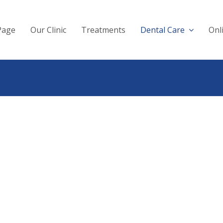
Page
Our Clinic
Treatments
Dental Care
Onl