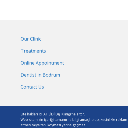
Our Clinic
Treatments
Online Appointment
Dentist in Bodrum
Contact Us
Site hakları RIFAT SİDİ Diş Kliniği'ne aittir.
Web sitemizin içeriği tamamı ile bilgi amaçlı olup, kesinlikle rekla
etmesi veya tanı koyması yerine geçmez.