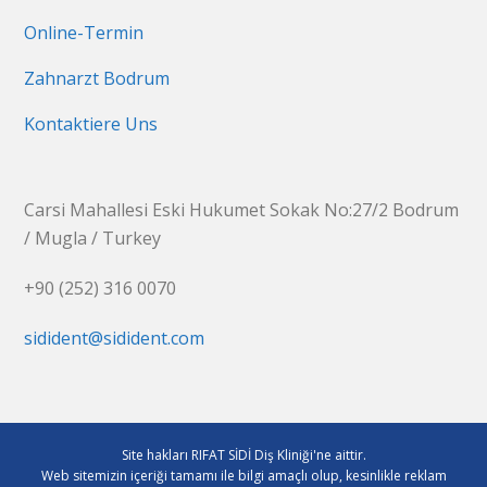
Online-Termin
Zahnarzt Bodrum
Kontaktiere Uns
Carsi Mahallesi Eski Hukumet Sokak No:27/2 Bodrum
/ Mugla / Turkey
+90 (252) 316 0070
sidident@sidident.com
Site hakları RIFAT SİDİ Diş Kliniği'ne aittir.
Web sitemizin içeriği tamamı ile bilgi amaçlı olup, kesinlikle reklam