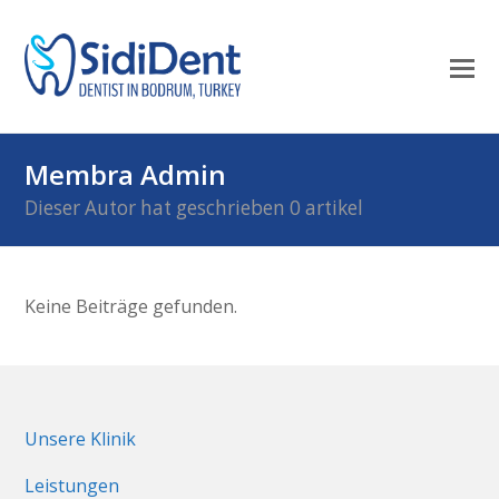
Mo
M
öf
Membra Admin
Dieser Autor hat geschrieben 0 artikel
Keine Beiträge gefunden.
Unsere Klinik
Leistungen